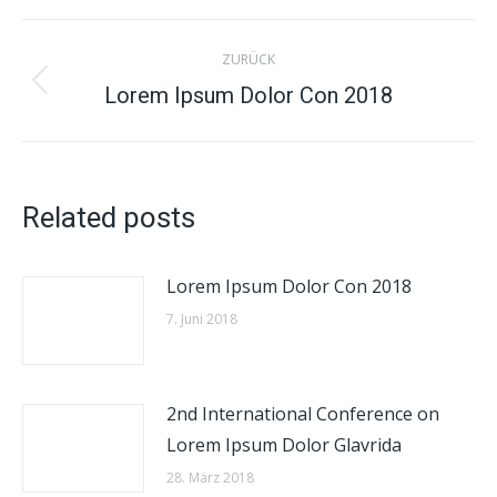
Twitter
Facebook
Pinterest
LinkedIn
Kommentarnavigation
ZURÜCK
Lorem Ipsum Dolor Con 2018
Vorheriger
Beitrag:
Related posts
Lorem Ipsum Dolor Con 2018
7. Juni 2018
2nd International Conference on
Lorem Ipsum Dolor Glavrida
28. März 2018