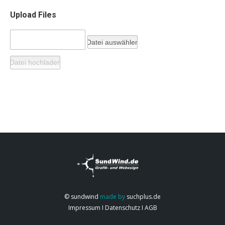
Upload Files
© sundwind
made by
suchplus.de
Impressum
I
Datenschutz
I
AGB