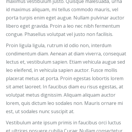
maximus vestibulum justo. Quisque malesuada, urna
id maximus aliquam, mi tellus commodo mauris, vel
porta turpis enim eget augue. Nullam pulvinar auctor
libero eget gravida. Proin a leo nec nibh fermentum
congue. Phasellus volutpat vel justo non facilisis.
Proin ligula ligula, rutrum id odio non, interdum
condimentum diam. Aenean at diam viverra, consequat
lectus et, vestibulum sapien. Etiam vehicula augue sed
leo eleifend, in vehicula sapien auctor. Fusce mollis
placerat metus at porta. Proin egestas lobortis lorem
sit amet laoreet. In faucibus diam eu risus egestas, at
volutpat metus dignissim. Aliquam aliquam auctor
lorem, quis dictum leo sodales non. Mauris ornare mi
est, ut sodales nunc suscipit at.
Vestibulum ante ipsum primis in faucibus orci luctus
et ultrices posuere cubilia Curae; Nullam consectetur