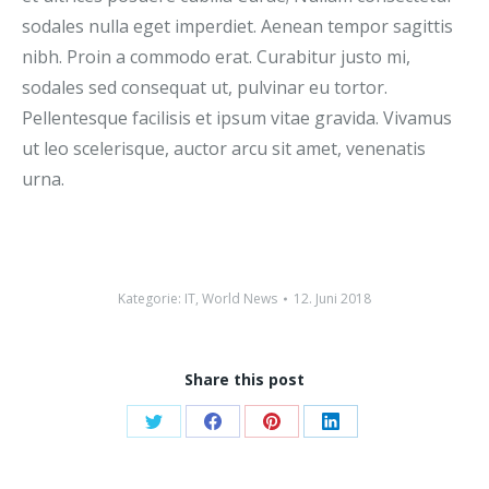
sodales nulla eget imperdiet. Aenean tempor sagittis
nibh. Proin a commodo erat. Curabitur justo mi,
sodales sed consequat ut, pulvinar eu tortor.
Pellentesque facilisis et ipsum vitae gravida. Vivamus
ut leo scelerisque, auctor arcu sit amet, venenatis
urna.
Kategorie:
IT
,
World News
12. Juni 2018
Share this post
Share
Share
Share
Share
on
on
on
on