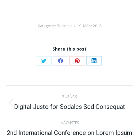
Kategorie:
Business
19. März 2018
Share this post
Share
Share
Share
Share
on
on
on
on
Twitter
Facebook
Pinterest
LinkedIn
Kommentarnavigation
ZURÜCK
Digital Justo for Sodales Sed Consequat
Vorheriger
Beitrag:
NÄCHSTES
2nd International Conference on Lorem Ipsum
Nächster